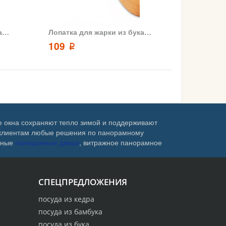
Лопатка для жарки из бука ARKwood 28x5
Лопатка для жарки из бука ARKwood 28.5x5.5
109
p
е окна сохраняют тепло зимой и поддерживают
м клиентам любые решения по панорамному
адные
панорамные двери
, витражное панорамное
СПЕЦПРЕДЛОЖЕНИЯ
посуда из кедра
посуда из бамбука
посуда из бука