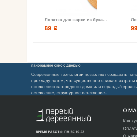
Лопатка для жарки из бука ARKwood 20x5.5
89
9
p
панорамное окно с дверью
Современные технологии позволяют создавать пан
прохладу летом, что существенно снижает затрат
остеклению загородного дома или веранды/террасы
остекление, структурное остекление...
О МА
Как ку
Оплата
ВРЕМЯ РАБОТЫ: ПН-ВС 10-22
О маг