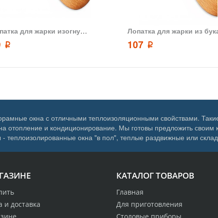
Лопатка для жарки изогнутая из бука ARKwood 22x5
9
107
p
p
орамные окна с отличными теплоизоляционными свойствами. Таки
ы на отопление и кондиционирование. Мы готовы предложить свои
 - теплоизолированные окна "в пол", теплые раздвижные или скл
ГАЗИНЕ
КАТАЛОГ ТОВАРОВ
пить
Главная
 и доставка
Для приготовления
азине
Столовые приборы