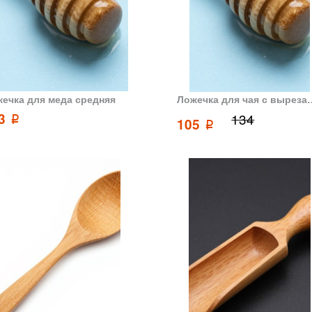
ечка для меда средняя
Ложечка для чая с выр
03
134
p
105
p