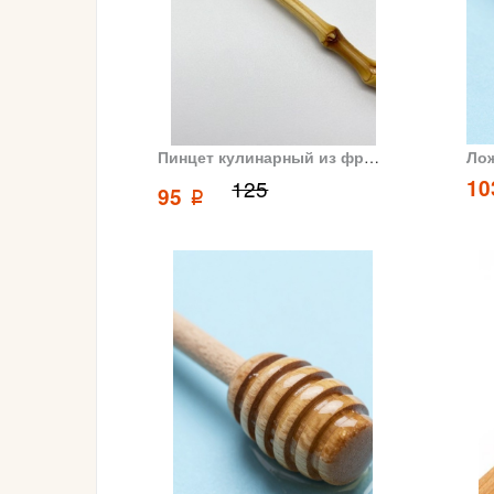
Пинцет кулинарный из фрагмента ствола бамбука
Лож
125
1
95
p