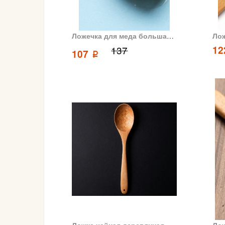
Ложечка для меда большая 16 см
Лож
137
1
107
p
Ложка чайная деревянная с ручкой обмотанной нитью 13.5 см
Лож