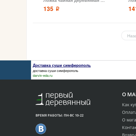
135
1
p
Наз
Доставка суши симферополь
доставка суши симферополь
darvin-eda.ru
О МА
Как ку
Оплата
ВРЕМЯ РАБОТЫ: ПН-ВС 10-22
О маг
Конта
Возвр