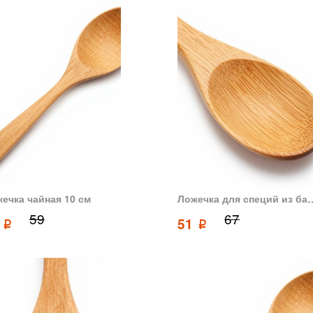
ечка чайная 10 см
Ложечка для специй из бамбука 
59
67
9
51
p
p