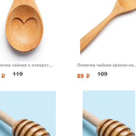
Ложечка чайная с отверстиями с форме сердца 19 см
Ложечка чайная кра
119
109
9
89
p
p