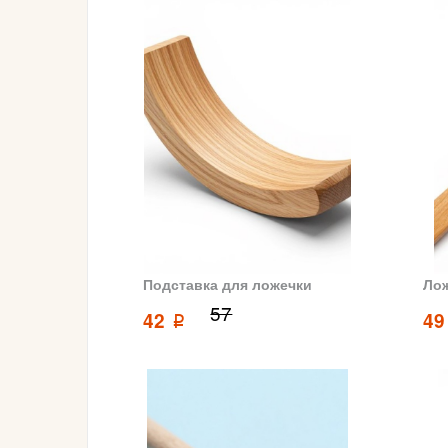
Подставка для ложечки
Лож
57
42
4
p