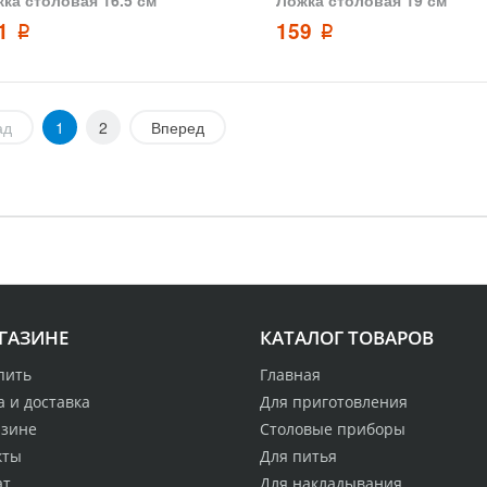
41
159
p
p
ад
1
2
Вперед
ГАЗИНЕ
КАТАЛОГ ТОВАРОВ
пить
Главная
 и доставка
Для приготовления
азине
Столовые приборы
кты
Для питья
ат
Для накладывания