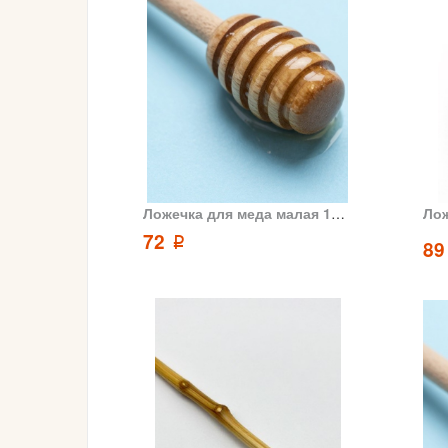
Ложечка для меда малая 10 см
72
p
8