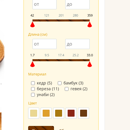
42
121
201
280
359
Длина (см)
1.7
9.5
17.4
25.2
33.0
Материал
широкая с короткой ручкой
кедр (
5
)
бамбук (
3
)
береза (
11
)
гевея (
2
)
унаби (
2
)
Цвет