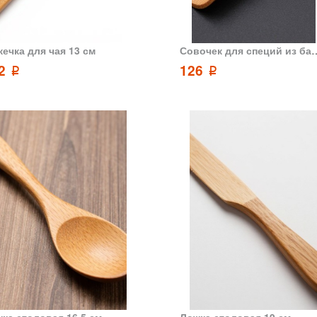
ечка для чая 13 см
Совочек для спе
22
126
p
p
ка столовая 16.5 см
Ложка столовая 19 см