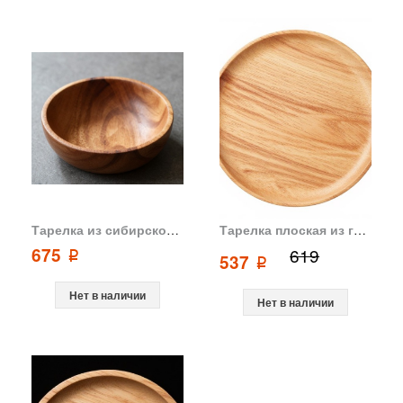
Тарелка из сибирского кедра 190мм
Тарелка плоская из гевеи бразильской D18
675
619
p
537
p
Нет в наличии
Нет в наличии