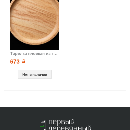
Тарелка плоская из гевеи бразильской D20
673
p
Нет в наличии