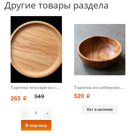
Другие товары раздела
Тарелка плоская из гевеи бразильской D14
Тарелка из сибирского кедра 165 мм
349
520
p
263
p
Нет в наличии
-
+
В корзину