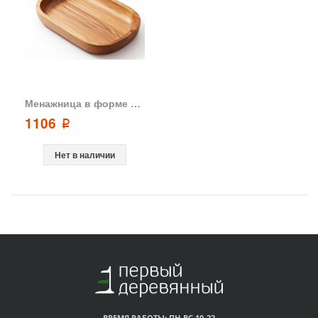
Менажница в форме листа из акации Флирт GreenWay
1106
p
Нет в наличии
ВРЕМЯ РАБОТЫ: ПН-ВС 10-22