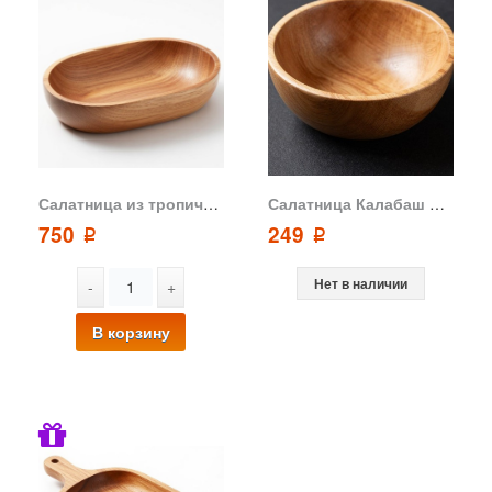
Салатница из тропической акации "Каравелла" 21,5х12,5х7,5 см от OrientalWay
Салатница Калабаш малая из акации GreenWay
750
249
p
p
Нет в наличии
-
+
В корзину