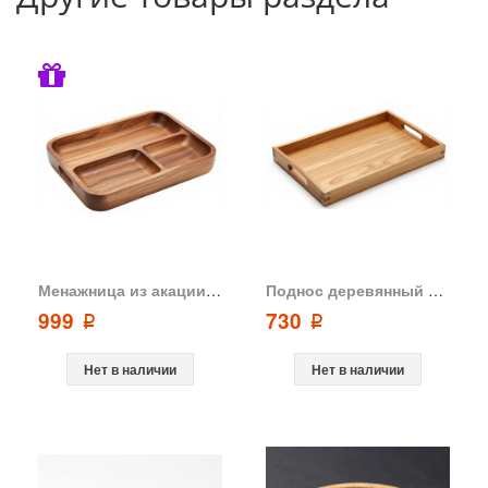
Менажница из акации Фиеста GreenWay
Поднос деревянный из тропической акации 32,5х20х2,5 см от OrientalWay
999
730
p
p
Нет в наличии
Нет в наличии